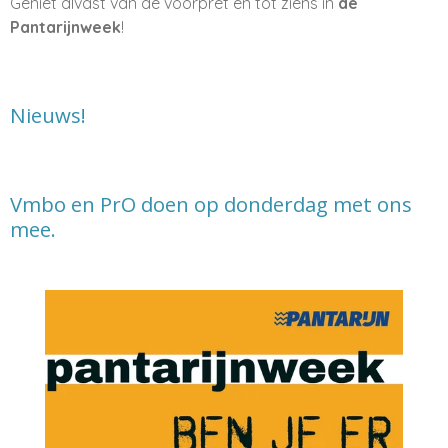
Geniet alvast van de voorpret en tot ziens in
de
Pantarijnweek
!
Nieuws!
Vmbo en PrO doen op donderdag met ons
mee.