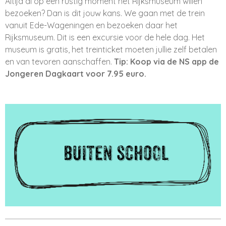
Altijd al op een rustig moment het Rijksmuseum willen
bezoeken? Dan is dit jouw kans. We gaan met de trein
vanuit Ede-Wageningen en bezoeken daar het
Rijksmuseum. Dit is een excursie voor de hele dag. Het
museum is gratis, het treinticket moeten jullie zelf betalen
en van tevoren aanschaffen.
Tip: Koop via de NS app de
Jongeren Dagkaart voor 7.95 euro.