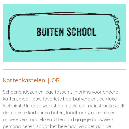
Kattenkastelen | OB
Schoenendozen en lege tassen zijn prima voor andere
katten, maar jouw favoriete haarbal verdient een luxe
leefruimte! In deze workshop maak je a.h.v. instructies zelf
de mooiste kartonnen boten, foodtrucks, raketten en
andere verstopplekken. Uiteraard ga je je bouwwerk
personaliseren, zodat het helemaal voldoet aan de