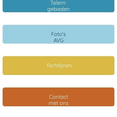
Talent-
gebieden
Foto's
AVG
Richtlijnen
-
Contact
met ons