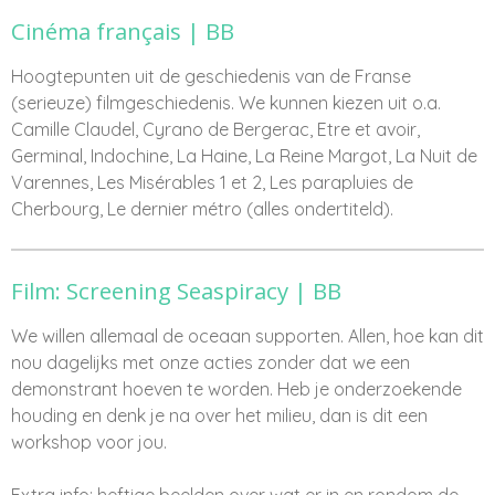
Cinéma français | BB
Hoogtepunten uit de geschiedenis van de Franse
(serieuze) filmgeschiedenis.
We
kunnen
kiezen
uit
o.a
.
Camille Claudel
, Cyrano de Bergerac
,
Etre
et avoir
,
Germinal,
Indochine,
La Haine, La
Reine Margot, La Nuit de
Varennes,
Les Misérables 1 et 2,
Les parapluies de
Cherbourg,
Le dernier m
é
tro
(alles
ondertiteld
).
Film: Screening Seaspiracy | BB
We willen allemaal de oceaan supporten. Allen, hoe kan dit
nou dagelijks met onze acties zonder dat we een
demonstrant hoeven te worden. Heb je onderzoekende
houding en denk je na over het milieu, dan is dit een
workshop voor jou.