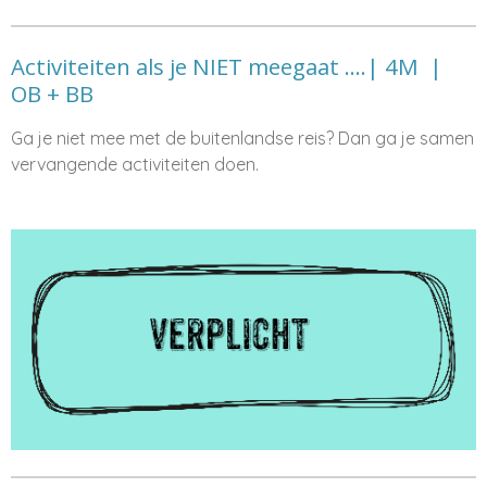
Activiteiten als je NIET meegaat ....| 4M |
OB + BB
Ga je niet mee met de buitenlandse reis? Dan ga je samen
vervangende activiteiten doen.