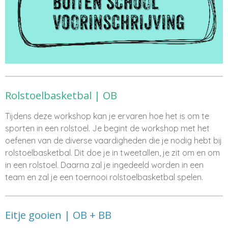
Rolstoelbasketbal | OB
Tijdens deze workshop kan je ervaren hoe het is om te
sporten in een rolstoel. Je begint de workshop met het
oefenen van de diverse vaardigheden die je nodig hebt bij
rolstoelbasketbal. Dit doe je in tweetallen, je zit om en om
in een rolstoel. Daarna zal je ingedeeld worden in een
team en zal je een toernooi rolstoelbasketbal spelen.
Eitje gooien | OB + BB