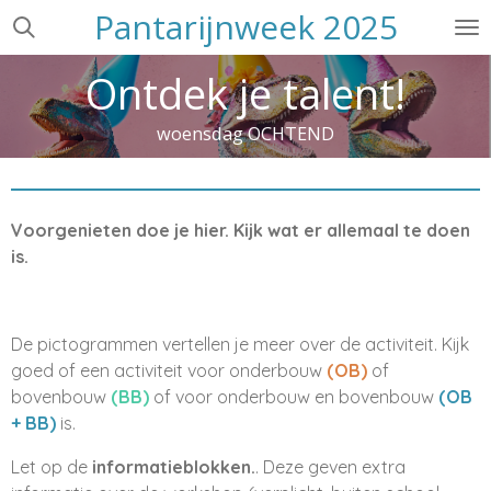
Pantarijnweek 2025
Ga
direct
Ontdek je talent!
naar
de
hoofdinhoud
woensdag OCHTEND
Voorgenieten doe je hier. Kijk wat er allemaal te doen
is.
De pictogrammen vertellen je meer over de activiteit. Kijk
goed of een activiteit voor onderbouw
(OB)
of
bovenbouw
(BB)
of voor onderbouw en bovenbouw
(OB
+ BB)
is.
Let op de
informatieblokken.
. Deze geven extra