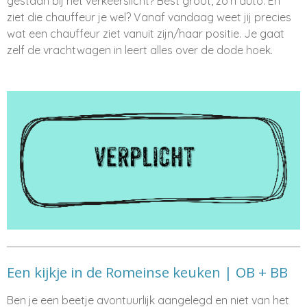
gestaan bij het verkeerslicht? Best groot, zo'n auto. En
ziet die chauffeur je wel? Vanaf vandaag weet jij precies
wat een chauffeur ziet vanuit zijn/haar positie. Je gaat
zelf de vrachtwagen in leert alles over de dode hoek.
Een kijkje in de Romeinse keuken | OB + BB
Ben je een beetje avontuurlijk aangelegd en niet van het