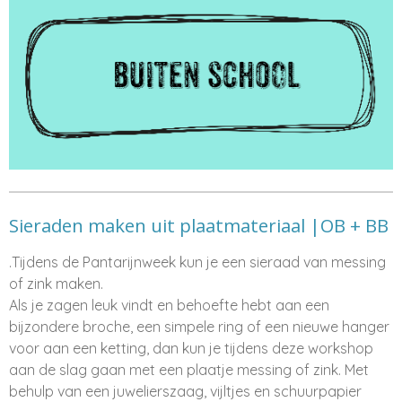
Sieraden maken uit plaatmateriaal |OB + BB
.Tijdens de Pantarijnweek kun je een sieraad van messing
of zink maken.
Als je zagen leuk vindt en behoefte hebt aan een
bijzondere broche, een simpele ring of een nieuwe hanger
voor aan een ketting, dan kun je tijdens deze workshop
aan de slag gaan met een plaatje messing of zink. Met
behulp van een juwelierszaag, vijltjes en schuurpapier